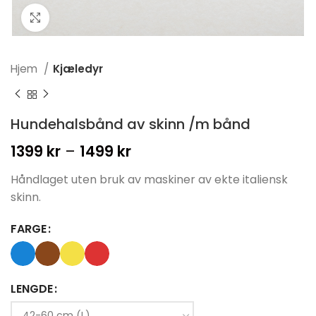
Click to enlarge
Hjem
Kjæledyr
Hundehalsbånd av skinn /m bånd
1399
kr
–
1499
kr
Prisområde: 1399 kr til
1499 kr
Håndlaget uten bruk av maskiner av ekte italiensk
skinn.
FARGE
LENGDE